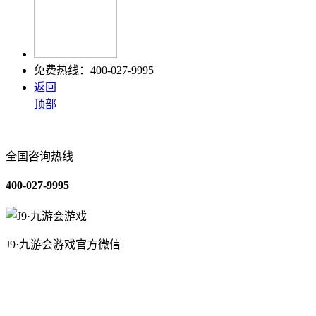
免费热线：400-027-9995
返回
顶部
全国咨询热线
400-027-9995
J9·九游会游戏官方微信
关于我们
装修建材知识