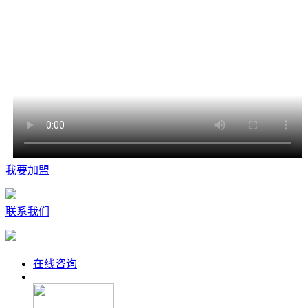
我要加盟
联系我们
在线咨询