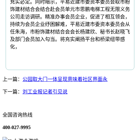
充实必定。同时暗示，平易近建市委资本委员会取市粉
饰建材结合会结合赴会员单元市思鹏电梯工程无限义务
公司走访调研。精准办事会员企业，促进了相互领会，
持续为会员企业纾困解难，平易近建市委资本委员会从
任朱海，市粉饰建材结合会会长杨建欣、秘书长赵晓飞
及部门会员加入勾当。将充实阐扬平台和桥梁纽带感
化，
上一篇：
公园取大门一体呈现意味着社区界面永
下一篇：
刘工业报记者引见说
全国咨询热线
400-027-9995