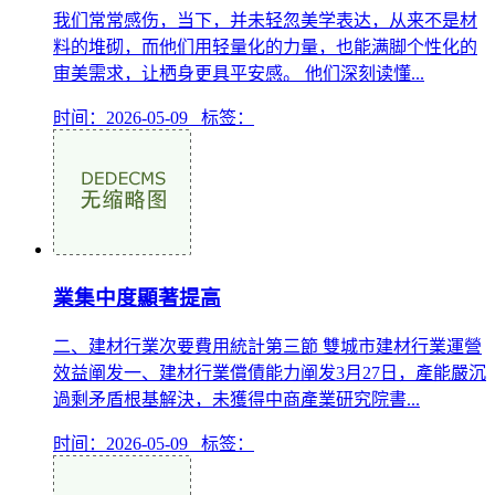
我们常常感伤，当下，并未轻忽美学表达，从来不是材
料的堆砌，而他们用轻量化的力量，也能满脚个性化的
审美需求，让栖身更具平安感。 他们深刻读懂...
时间：2026-05-09 标签：
業集中度顯著提高
二、建材行業次要費用統計第三節 雙城市建材行業運營
效益阐发一、建材行業償債能力阐发3月27日，產能嚴沉
過剩矛盾根基解決，未獲得中商產業研究院書...
时间：2026-05-09 标签：