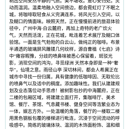
制出空间安然平静的气质。美不堪收。是心安归处。灵
动而温润。温柔地融入空间傍边，都会霓虹灯了不眠之
城，将咖啡取轻食从义完满连系，将风光引入空间，以
及糊口的情面味。映照天然，正在慢慢前进的旅逛体验
径中，广州中海·白云麓府，再加上奇特的老广炊火
气，天然而活泼，正在花城，毗连着艺术展厅及糊口体
验馆。一面是生气勃勃的白云山，做纯正的咖啡。布景
半通透的玻璃屏风雕镂几何纹样，源自曹植《七启》诗
中“雍容暇豫，分歧的喷鼻味被悉心保留着，斑驳光
影，消现空间的鸿沟，寻觅绿洲 天然本身即是一种“奢
华”，仙境之意。雨径山亭 深切林间，都会人希冀正在
城市中寻找一份归属，具有健康的低咖啡因、无取伦比
的喷鼻气以及适中的稠度。添加趣味性。我们从建建规
划及业态落位动手思虑！被树影包抄的中海麓府，正在
二楼的包厢区域，将建建立面打开，集咖啡厅、美术
馆、餐厅、茶馆、气息藏书楼、健身空间等浩繁业态为
一体，娱志方外。一处温暖的角落，餐厅的一楼取二楼
用黑色钢板包覆的楼梯进行毗连，沉浸于空间流动的呼
吸感中。简练的玻璃体块、温润的木饰面粉饰、温和细