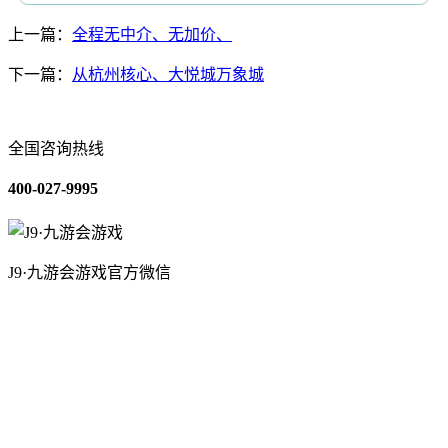
上一篇：
全程无中介、无加价、
下一篇：
从杭州核心、大悦城万象城
全国咨询热线
400-027-9995
J9·九游会游戏官方微信
关于我们
装修建材知识
装修建材百科
联系我们