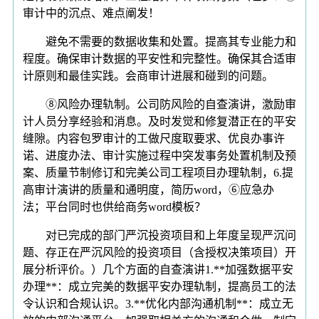
审计中的沉点、难点阐发！
避免不需要的数据收集和处置。提高其专业能力和
程度。确保审计数据的平安性和完整性。确保其合适审
计原则和最佳实践。会商审计进展和碰到的问题。
⑧风险办理轨制。公司防风险的自查演讲，激励审
计人员分享经验和消息。及时发觉和修复潜正在的平安
缝隙。内容包罗审计的工做尺度取要求、优良办事许
诺、进度办法、审计实施过程中突发事务处置机制及预
案、质量节制修订和完美公司工程项目办理轨制，6.提
高审计演讲的质量和通明度，简历word，⑥应急办
法；平台同时也供给商务word模板？
对已完成的部门严沉投资项目和上年度呈现严沉问
题、存正在严沉风险的投资项目（含授权决策项目）开
展分析评价。）几个方面的自查演讲1.**加强数据平安
办理**：成立完美的数据平安办理轨制，提高员工的法
令认识和合规认识。3.**优化内部沟通机制**：成立无