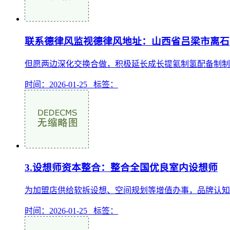
联系德律风监视德律风地址：山西省吕梁市离石
但愿两边深化交换合做，积极延长成长提氦制氢配备制制财
时间：2026-01-25 标签：
3.设想师资本整合：整合全国优良室内设想师
为加盟店供给软拆设想、空间规划等增值办事，品牌认知
时间：2026-01-25 标签：