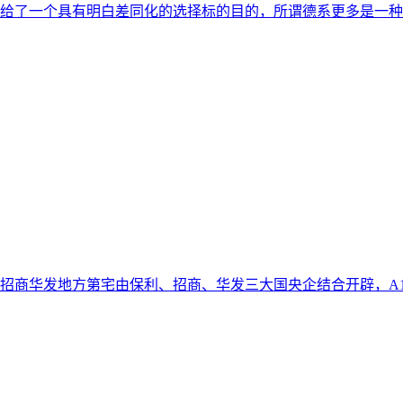
供给了一个具有明白差同化的选择标的目的，所谓德系更多是一种营
商华发地方第宅由保利、招商、华发三大国央企结合开辟，A1：