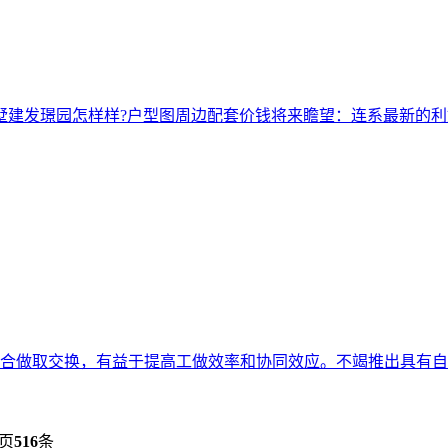
墅建发璟园怎样样?户型图周边配套价钱将来瞻望：连系最新的利好
合做取交换，有益于提高工做效率和协同效应。不竭推出具有自从
页
516
条