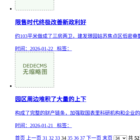
限售时代终极改善新政利好
约103平米做成了三房两卫，建发璟园姑苏焦点区低密叠
时间：2026-01-22 标签：
园区周边堆积了大量的上下
构成了完整的财产链条，加强取国表里科研机构和企业的
时间：2026-01-21 标签：
首页
上一页
31
32
33
34
35
36
37
下一页
末页
共
52