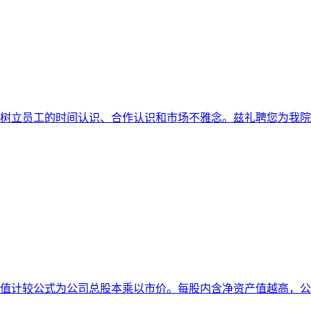
树立员工的时间认识、合作认识和市场不雅念。兹礼聘您为我院士
计较公式为公司总股本乘以市价。每股内含净资产值越高，公式为